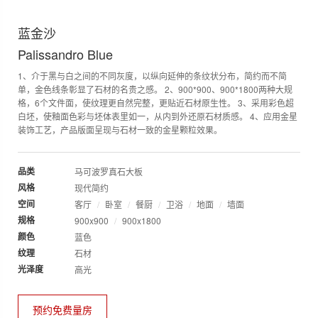
蓝金沙
Palissandro Blue
1、介于黑与白之间的不同灰度，以纵向延伸的条纹状分布，简约而不简
单，金色线条彰显了石材的名贵之感。 2、900*900、900*1800两种大规
格，6个文件面，使纹理更自然完整，更贴近石材原生性。 3、采用彩色超
白坯，使釉面色彩与坯体表里如一，从内到外还原石材质感。 4、应用金星
装饰工艺，产品版面呈现与石材一致的金星颗粒效果。
品类
马可波罗真石大板
风格
现代简约
空间
客厅
卧室
餐厨
卫浴
地面
墙面
规格
900x900
900x1800
颜色
蓝色
纹理
石材
光泽度
高光
预约免费量房