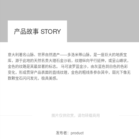
产品故事 STORY
意大利著名山脉、世界自然遗产——多洛米蒂山脉，是一座巨大的地质宝
库，源于此地的天然名贵大理石金沙岩，纹理纵向平行延伸，或呈山峰状，
金色的纹路是其最显著的标志。 马可波罗蓝金沙，由灰蓝色到白色的色彩
变化，形成贯穿产品表面的直线纹理，金色的粗线条参杂其中，弱光下像无
数颗宝石闪闪发光，极具美感。
图片仅供欣赏，请勿转载商用
发布者：product