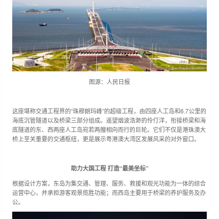
图源：人民日报
这座堪称交通工程界的“珠穆朗玛峰”的超级工程，由四座人工岛和6.7公里的
海底沉管隧道以及桥梁三部分组成。遥望烟波浩渺的伶仃洋，衔接桥梁和海
底隧道的东、西两座人工岛宛若两艘相向而行的巨轮。它们不仅是港珠澳大
桥上至关重要的交通枢纽，更是展示粤港澳大湾区发展风采的对外窗口。
助力大国工程 打造“最美坐标”
根据设计方案，东岛为集交通、管理、服务、救援和观光功能为一体的综合
运营中心，并承担游客观景揽胜功能；而西岛主要用于桥梁的养护服务及办
公。