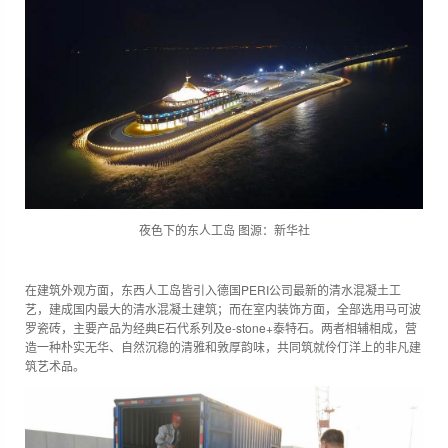
夜色下的东人工岛 图源：新华社
在建筑外观方面，东西人工岛皆引入德国PERI公司最新的清水混凝土工
艺，建成国内最大的清水混凝土建筑；而在室内装饰方面，全部选用马可波
罗瓷砖，主要产品为经典E石代系列及e-stone+泰特石。两者相辅相成，营
造一种朴实无华、自然沉稳的清雅和敦厚韵味，共同筑就伶仃洋上的非凡建
筑艺术品。