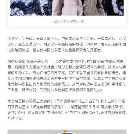
画家徐冬冬教授近影
徐冬冬，字苦藤，号寄人篱下人，中国美术家协会会员，一级美术师，武汉
大学、西安交通大学、同济大学等高校兼职教授。他创建了独具风度的中国
抽象绘画流派，是当代中国抽象艺术的重要探索者与开拓者。
徐冬冬提出“画画不是目的，问道才是根本”的创作理念和“心造境”的艺术思
想，将绘画作为悟道人类社会文明形态和文化演变规律的手段，探求人与宇
宙的和谐关系。努力汇通东西方文化，在中国哲学里寻找着抽象的概念，建
立以中国式抽象逻辑思维语言为主旨的中华新型文化，从本土哲学思想和文
化传统中生长出具有现代性的抽象范式，从而为构建中国自主的科学体系与
工业化、城市化提供底层的抽象逻辑思维支撑和文化原动力。
本次展览精心设置三大展区：1号厅完整展示《二十四节气·七十二候》全系
列及行为艺术《阳光与和谐的梦想》；8号厅呈现徐冬冬“中国抽象绘画”代
表作；9号厅则设置展出“中国意象绘画”与“中国印象绘画”代表作与观展科技
互动区域。