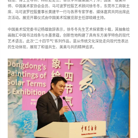
师、中国美术家协会会员、马可波罗控股艺术顾问徐冬冬，东莞市工商联主
席、马可波罗控股董事长黄建平一行与各界专家学者、媒体嘉宾共同出席此
次活动。展览开幕仪式由中国美术馆展览部主任邵晓峰主持。
中国美术馆党委书记杨雄致辞表示，徐冬冬先生艺术探索数十载，其抽象绘
画融汇中国书法线条与水墨意蕴，创新性地构建了具有东方美学特色的现代
艺术语言。此次“二十四节气”系列作品，是从传统文化深处走向现代性表达
的生动体现，展现了和谐共生、美美与共的精神追求。