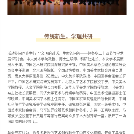
传统新生，学理共研
活动期间同步举行了“文明的对话、生命的问答——徐冬冬二十四节气学术
展”研讨会。中央美术学院教授、博士生导师、科研处处长、本次学术展策
展人于洋，中国艺术研究院资深研究员王镛，中国美术家协会理论与策展委
员会主任尚辉，北京画院院长、全国政协委员、中国美术家协会理事吴洪
亮，南京大学原常务副书记杨忠，中央美术学院教授、中国画学会副会长罗
世平，中国艺术研究院研究员郑工，北京大学艺术学院教授丁宁，中央美术
学院教授、人文学院副院长邵亦杨，清华大学美术学院教授张敢，《美术》
杂志社社长冀鹏程，同济大学艺术与传媒学院蔡涛，中国美术馆展览部主任
邵晓峰，中国美术馆学术部主任裔萼，中国国家画院理论所所长陈明，中国
社科院哲学研究所美学研究室副主任、研究员张建军，国家一级美术师、中
国美术家协会会员、马可波罗控股艺术顾问徐冬冬，东莞市工商联主席、马
可波罗控股董事长黄建平等领导嘉宾与众多学术大咖齐聚一堂，展开了一场
深层次的研讨对话。
与会专家认为，徐冬冬教授的艺术创作融合了中西文化精髓，开创了具有哲