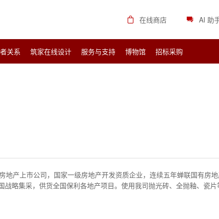
在线商店
AI 助
资者关系
筑家在线设计
服务与支持
博物馆
招标采购
房地产上市公司，国家一级房地产开发资质企业，连续五年蝉联国有房地
国战略集采，供货全国保利各地产项目。使用我司抛光砖、全抛釉、瓷片