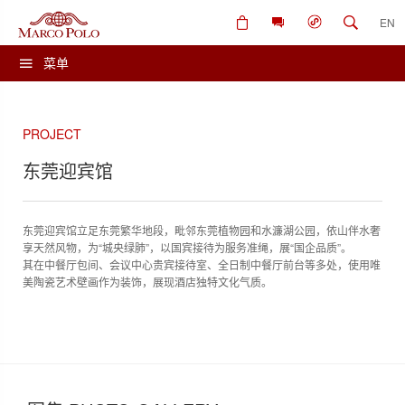
EN
菜单
PROJECT
东莞迎宾馆
东莞迎宾馆立足东莞繁华地段，毗邻东莞植物园和水濂湖公园，依山伴水奢
享天然风物，为“城央绿肺”，以国宾接待为服务准绳，展“国企品质”。
其在中餐厅包间、会议中心贵宾接待室、全日制中餐厅前台等多处，使用唯
美陶瓷艺术壁画作为装饰，展现酒店独特文化气质。