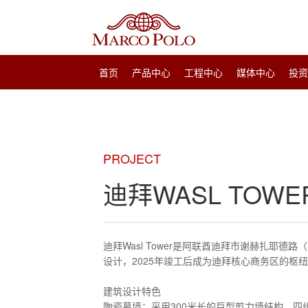
首页
产品中心
工程中心
媒体中心
投
PROJECT
迪拜WASL TOWE
迪拜Wasl Tower是阿联酋迪拜市谢赫扎耶德路（
设计，2025年竣工后成为迪拜核心商务区的枢纽，连
建筑设计特色
‌陶瓷幕墙‌：采用300米长的巨型剪力墙结构，