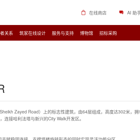
在线商店
AI 助
资者关系
筑家在线设计
服务与支持
博物馆
招标采购
R
Sheikh Zayed Road）上的标志性建筑，由64层组成，高度达302米
接哈利法塔与新兴的City Walk开发区。 ‌
四组支腿稳固连接，支撑塔楼旋转形态的同时实现灵活功能分区。 ‌