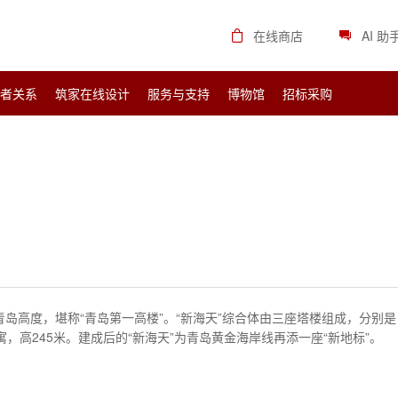
在线商店
AI 助
资者关系
筑家在线设计
服务与支持
博物馆
招标采购
青岛高度，堪称“青岛第一高楼”。
“新海天”综合体由三座塔楼组成，分别是
寓，高245米。建成后的“新海天”为青岛黄金海岸线再添一座“新地标”。