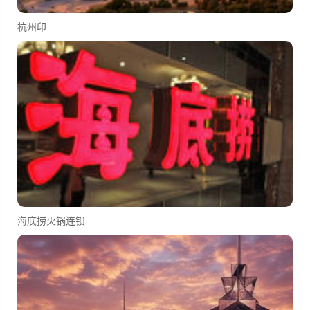
杭州印
海底捞火锅连锁