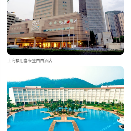
上海福朋喜来登由由酒店