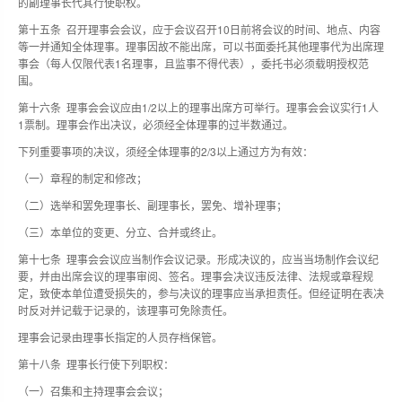
的副理事长代其行使职权。
第十五条 召开理事会会议，应于会议召开10日前将会议的时间、地点、内容
等一并通知全体理事。理事因故不能出席，可以书面委托其他理事代为出席理
事会（每人仅限代表1名理事，且监事不得代表），委托书必须载明授权范
围。
第十六条 理事会会议应由1/2以上的理事出席方可举行。理事会会议实行1人
1票制。理事会作出决议，必须经全体理事的过半数通过。
下列重要事项的决议，须经全体理事的2/3以上通过方为有效：
（一）章程的制定和修改；
（二）选举和罢免理事长、副理事长，罢免、增补理事；
（三）本单位的变更、分立、合并或终止。
第十七条 理事会会议应当制作会议记录。形成决议的，应当当场制作会议纪
要，并由出席会议的理事审阅、签名。理事会决议违反法律、法规或章程规
定，致使本单位遭受损失的，参与决议的理事应当承担责任。但经证明在表决
时反对并记载于记录的，该理事可免除责任。
理事会记录由理事长指定的人员存档保管。
第十八条 理事长行使下列职权：
（一）召集和主持理事会会议；